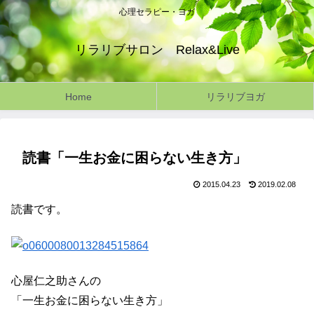
心理セラピー・ヨガ
リラリブサロン Relax&Live
Home
リラリブヨガ
読書「一生お金に困らない生き方」
2015.04.23
2019.02.08
読書です。
心屋仁之助さんの
「一生お金に困らない生き方」