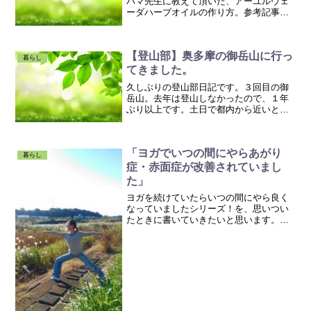
パマ先生に教えて頂いた、アーユルヴェ
ーダハーブオイルの作り方。参考記事：
オイルの知識 ～マッサージオイルの作り
方とセルフマッサージ～ by アヌパマ先生
この講座を受けたのが７月なので、およ
【登山部】奥多摩の御岳山に行っ
そ半年越しでよう...
暮らし
てきました。
久しぶりの登山部日記です。３回目の御
岳山。去年は登山しなかったので、１年
ぶり以上です。土日で都内から近いとい
う事もあり、けっこう混んでいました。
山渋滞にも何度か巻き込まれつつも楽し
い登山でしたよ。↓山渋滞の様子（奥の
「ヨガでいつの間にやらあがり
方）【行程（超大雑把です...
暮らし
症・赤面症が改善されていまし
た」
ヨガを続けていたらいつの間にやら良く
なっていましたシリーズ！を、思いつい
たときに書いていきたいと思います。ま
ずは、弟一弾。「いつの間にやらあがり
症・赤面症が改善されました！」私、す
ごいアガリ症の赤面症だったんです。今
でも人前に出るときはだい...