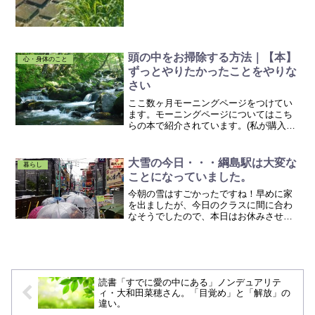
頭の中をお掃除する方法｜【本】
心・身体のこと
ずっとやりたかったことをやりな
さい
ここ数ヶ月モーニングページをつけてい
ます。モーニングページについてはこち
らの本で紹介されています。(私が購入し
たのは新版ではない方です。）新版 ずっ
とやりたかったことを、やりなさい。 単
行本（ソフトカバー） – 2017/5/8 ジュリ
大雪の今日・・・綱島駅は大変な
暮らし
ア・...
ことになっていました。
今朝の雪はすごかったですね！早めに家
を出ましたが、今日のクラスに間に合わ
なそうでしたので、本日はお休みさせて
頂きました。直前の連絡になってしま
い、申し訳ございませんでした m(__)m結
局、１０時調度に綱島駅に到着しました
が・・・電車待ちの...
読書「すでに愛の中にある」ノンデュアリテ
ィ・大和田菜穂さん。「目覚め」と「解放」の
違い。