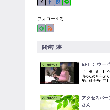
フォローする
関連記事
EFT ： ウ
心・身体のこと
【 概 要 】 
演のため10年ぶ
年に飛行機が空中
と、その時のことを
アクセスバーズ®
心・身体のこと
さん