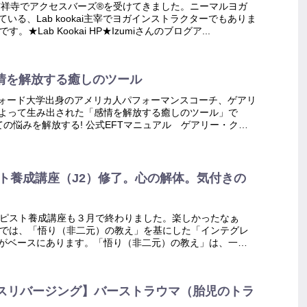
)、吉祥寺でアクセスバーズ®を受けてきました。ニーマルヨガ
いる、Lab kookai主宰でヨガインストラクターでもありま
です。★Lab Kookai HP★Izumiさんのブログア...
感情を解放する癒しのツール
フォード大学出身のアメリカ人パフォーマンスコーチ、ゲアリ
よって生み出された「感情を解放する癒しのツール」で
ての悩みを解放する! 公式EFTマニュアル ゲアリー・クレ
ot...
スト養成講座（J2）修了。心の解体。気付きの
ラピスト養成講座も３月で終わりました。楽しかったなぁ
ーでは、「悟り（非二元）の教え」を基にした「インテグレ
がベースにあります。「悟り（非二元）の教え」は、一つ
した教えです。O...
スリバージング】バーストラウマ（胎児のトラ