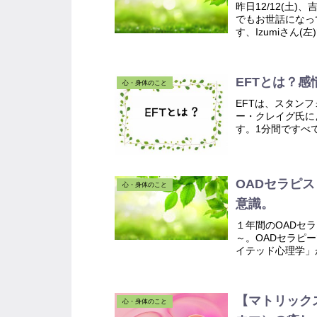
昨日12/12(土
でもお世話になって
す、Izumiさん(左)
EFTとは？
心・身体のこと
EFTは、スタン
ー・クレイグ氏に
す。1分間ですべ
イグ(著)EFTは「Em
OADセラピ
心・身体のこと
意識。
１年間のOADセ
～。OADセラピ
イテッド心理学」
の「事実」を指し示
【マトリック
心・身体のこと