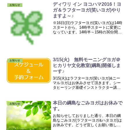
ディワリ イン ヨコハマ2016！ヨ
お知らせ
ガ＆ラフターヨガ(笑いヨガ)やり
ますよ～♪
※16日(日)ラフターヨガ(笑いヨガ)は14時
スタートから、14時半スタートに変更に
なっています。14時半～15時の30分間で
す。どうぞお間違えのないよう宜しくお
願い致します。（2016/10/14追記）こん
ばんわ～、ヨガインストラクター ...
3/15(火) 無料モーニングヨガ＠
お知らせ
ヒカリヤ文化教室(綱島)開催しま
ーす♪
3/15(火)はラフターヨガ(笑いヨガ)&ニー
マルヨガはお休みさせて頂きます。シー
タヒーリング基礎インストラクター講座
に参加します！私が、インストラクター
に！？なれるのかしら？？？？ちょっと
心配ですが、頑張ってきます♪日中が無理
本日の綱島なごみヨガはお休みで
お知らせ
なら、早朝に...
す。
お知らせしておりました通り、本日の綱
島なごみヨガ(ラフターヨガ&ハタヨガ)は
お休みです。どうぞ宜しくお願い致しま
す。