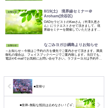
8/19(土) 境界線セミナー＠
お知らせ
Aroham(渋谷区)
OADセラピストのKeeさん（半澤久恵さ
ん）にリクエストさせて頂きまして、境
界線セミナーを開催していただきます！
インテグレイテッド心理学をベースにし
た境界線セミナーです。インテグ的境界
線、とても興味があったので楽しみです♪
なごみヨガ@綱島よりお知らせ
どなたでも受講でき...
お知らせ
～お知らせ～今後はご予約の方を優先でご案内させて頂きます。満員
御礼の場合は、フェイスブックページでご案内致します。当日でも、
電話やE-mailでお気軽にお問い合せ下さい。ラフターヨガは予約不要
です。冬場は床が冷たいので、カーペットを敷いてい...
■里帰り
■坐禅–無駄な抵抗は止めなさい！(ﾟoﾟ;