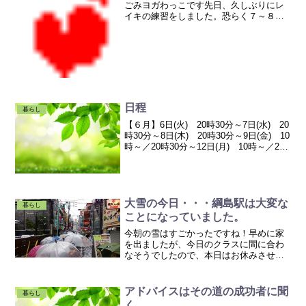
ごみヨガわっこです先日、久しぶりにレ
イキの練習をしました。恐らく７～８年
ぶりくらいですレイキとは簡単に説明し
ますと、エネルギーヒーリングです。宇
宙のエネルギーを使って、体の気の流れ
を良くする・・・というよ...
日程
暮らし
【６月】6日(火) 20時30分～7日(水) 20
時30分～8日(木) 20時30分～9日(金) 10
時～／20時30分～12日(月) 10時～／20
時30分～13日(火) 20時30分～14日(水)
20時30分～15日(木) 20時30...
大雪の今日・・・綱島駅は大変な
暮らし
ことになっていました。
今朝の雪はすごかったですね！早めに家
を出ましたが、今日のクラスに間に合わ
なそうでしたので、本日はお休みさせて
頂きました。直前の連絡になってしま
い、申し訳ございませんでした m(__)m結
局、１０時調度に綱島駅に到着しました
アドバイスはその道の成功者に聞
暮らし
が・・・電車待ちの...
く