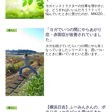
ヨガインストラクターの仕事を増やすに
は、どうすればいいんだろう？？って、
悩んでいたときに受けたのが、MIKIZO講
座でした。それからは展開が早かった
～！続きはコチラなごみヨガのご案内■な
ごみヨガ公式サイト■自己紹介■綱島のヨ
「ヨガでいつの間にやらあがり
ガ教室■御茶ノ水...
暮らし
症・赤面症が改善されていまし
た」
ヨガを続けていたらいつの間にやら良く
なっていましたシリーズ！を、思いつい
たときに書いていきたいと思います。ま
ずは、弟一弾。「いつの間にやらあがり
症・赤面症が改善されました！」私、す
ごいアガリ症の赤面症だったんです。今
でも人前に出るときはだい...
【横浜日吉】ふーみんさんの、ポ
暮らし