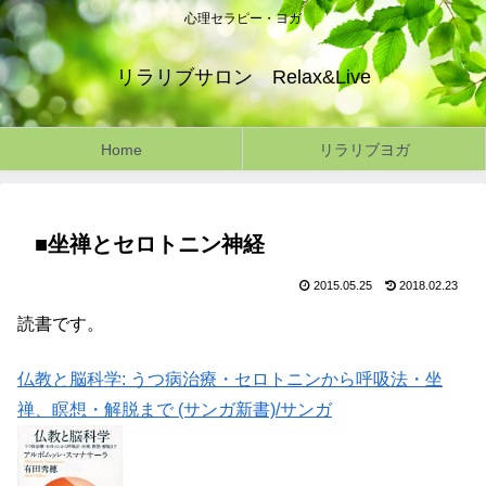
心理セラピー・ヨガ
リラリブサロン Relax&Live
Home
リラリブヨガ
■坐禅とセロトニン神経
2015.05.25
2018.02.23
読書です。
仏教と脳科学: うつ病治療・セロトニンから呼吸法・坐
禅、瞑想・解脱まで (サンガ新書)/サンガ