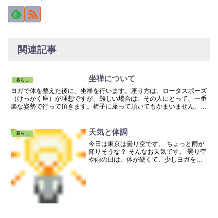
関連記事
坐禅について
暮らし
ヨガで体を整えた後に、坐禅を行います。座り方は、ロータスポーズ
（けっかく座）が理想ですが、難しい場合は、その人にとって、一番
楽な姿勢で行って頂きます。椅子に座って頂いてもかまいません。目
は、半眼の状態で、１ｍ程先に視線を落とします。腹式呼吸...
天気と体調
暮らし
今日は東京は曇り空です。 ちょっと雨が
降りそうな？ そんなお天気です。 曇り空
や雨の日は、体が硬くて、少しヨガをし
にくい私です。 気圧が低いと、頭痛にな
る人。 天気が悪い日は、腰が痛くなる
人。 いろいろな方がいますよね。 以前、
コンタクトレ...