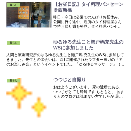
【お昼日記】タイ料理バンセーン
暮らし
＠西新橋
昨日・今日は公園でのんびりお昼休み。
公園に行く途中、近所のタイ料理屋さん
で持ち帰り麺を発見。タイ料理バンセー
ントムヤムクン麺。600円。麺とスープを
分けている心遣い。美味しかったです。
虎ノ門ヒルズも見えます。今の季節は暑
ゆるゆる先生こと瀬戸嶋充先生の
暮らし
すぎず寒すぎず、丁度...
WSに参加しました
人間と演劇研究所のゆるゆる先生こと瀬戸嶋 充先生のWSに参加して
きました。先生との出会いは、2月に開催されたラフターヨガの「冬
のお楽しみ会」というイベントでした。「ゆるゆるマッサージ」（勝
手に命名）が、すご～く、気持ちよかったのですゆるゆる...
つつじと自撮り
暮らし
おはようございます。 家の近所にある、
つつじがとても綺麗です もともと、 あま
り人のブログは読まない方でしたが 最
近、私もブログを書くようになって、み
なさんのブログも拝見させて頂くように
なりました。 自撮りって、いいですね
(笑) いろいろな...