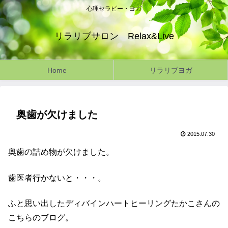
心理セラピー・ヨガ
リラリブサロン Relax&Live
Home
リラリブヨガ
奥歯が欠けました
2015.07.30
奥歯の詰め物が欠けました。
歯医者行かないと・・・。
ふと思い出したディバインハートヒーリングたかこさんの
こちらのブログ。