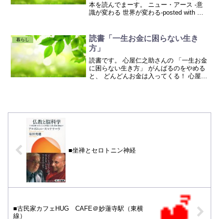
本を読んでまーす。 ニュー・アース -意
識が変わる 世界が変わる-posted with ヨ
メレバエックハルト・トール サンマーク
出版 2008-10-17AmazonKindle楽天ブック
ス エックハル...
読書「一生お金に困らない生き
暮らし
方」
読書です。 心屋仁之助さんの 「一生お金
に困らない生き方」 がんばるのをやめる
と、 どんどんお金は入ってくる！ 心屋さ
んのお話は、 とても分かりやすいので大
好きです。 お金の稼ぎ方（DO） ではな
く、 あり方（BE） を、この本では教え
てく...
■坐禅とセロトニン神経
■古民家カフェHUG CAFE＠妙蓮寺駅（東横
線）