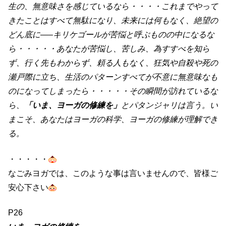
生の、無意味さを感じているなら・・・・これまでやって
きたことはすべて無駄になり、未来には何もなく、絶望の
どん底に—–キリケゴールが苦悩と呼ぶものの中になるな
ら・・・・・あなたが苦悩し、苦しみ、為すすべを知ら
ず、行く先もわからず、頼る人もなく、狂気や自殺や死の
瀬戸際に立ち、生活のパターンすべてが不意に無意味なも
のになってしまったら・・・・・その瞬間が訪れているな
ら、
「いま、ヨーガの修練を」
とパタンジャリは言う。い
まこそ、あなたはヨーガの科学、ヨーガの修練が理解でき
る。
・・・・・
なごみヨガでは、このような事は言いませんので、皆様ご
安心下さい
P26