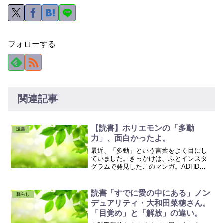
フォローする
関連記事
【読書】ホリエモンの「多動
読書
力」、面白かったよ。
最近、「多動」という言葉をよく目にし
ていました。きっかけは、ふとインスタ
グラムで発見したこのマンガ。ADHDと
軽度アスペルガーを併発しているとい
う、この方の漫画、かなり面白いで
す。 多動は私はマシな方だと思います(頭
読書「すでに愛の中にある」ノン
暮らし
の中は多動ですが)。指先...
デュアリティ・大和田菜穂さん。
「目覚め」と「解放」の違い。