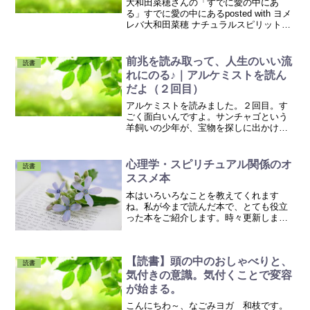
大和田菜穂さんの「すでに愛の中にあ
る」すでに愛の中にあるposted with ヨメ
レバ大和田菜穂 ナチュラルスピリット
2015年04月 AmazonKindle とても面白か
ったです。「目覚め」と「解放」の違
い。についての、お話がとても...
前兆を読み取って、人生のいい流
読書
れにのる♪｜アルケミストを読ん
だよ（２回目）
アルケミストを読みました。２回目。す
ごく面白いんですよ。サンチャゴという
羊飼いの少年が、宝物を探しに出かける
お話です。不思議な老人に出会って、羊
を手放すときの勇気や、スリに出会って
お金を全部奪われてしまった時の、絶望
心理学・スピリチュアル関係のオ
読書
的な感じなどなど・・・・...
ススメ本
本はいろいろなことを教えてくれます
ね。私が今まで読んだ本で、とても役立
った本をご紹介します。時々更新しま
す。ニュー・アース -意識が変わる 世界
が変わる-posted with ヨメレバエックハル
ト・トール サンマーク出版 2008-10-...
【読書】頭の中のおしゃべりと、
読書
気付きの意識。気付くことで変容
が始まる。
こんにちわ～、なごみヨガ 和枝です。