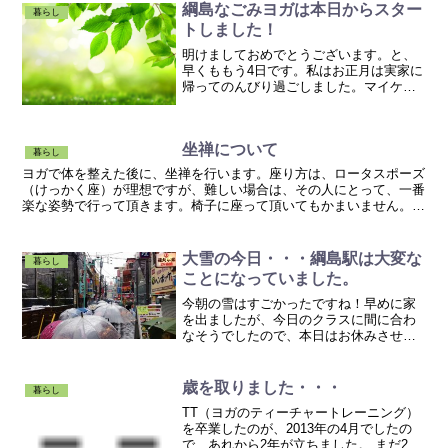
綱島なごみヨガは本日からスター
ガ教室■御茶ノ水...
暮らし
トしました！
明けましておめでとうございます。と、
早くももう4日です。私はお正月は実家に
帰ってのんびり過ごしました。マイケ
ル・ジャクソンの「This is it」を見たり
塗り絵をしたり・・・折り紙を折ったり
して睡蓮のつもりです・・・ 紅白歌合戦
坐禅について
も見て、の...
暮らし
ヨガで体を整えた後に、坐禅を行います。座り方は、ロータスポーズ
（けっかく座）が理想ですが、難しい場合は、その人にとって、一番
楽な姿勢で行って頂きます。椅子に座って頂いてもかまいません。目
は、半眼の状態で、１ｍ程先に視線を落とします。腹式呼吸...
大雪の今日・・・綱島駅は大変な
暮らし
ことになっていました。
今朝の雪はすごかったですね！早めに家
を出ましたが、今日のクラスに間に合わ
なそうでしたので、本日はお休みさせて
頂きました。直前の連絡になってしま
い、申し訳ございませんでした m(__)m結
局、１０時調度に綱島駅に到着しました
歳を取りました・・・
暮らし
が・・・電車待ちの...
TT（ヨガのティーチャートレーニング）
を卒業したのが、2013年の4月でしたの
で、あれから2年が立ちました。 まだ2