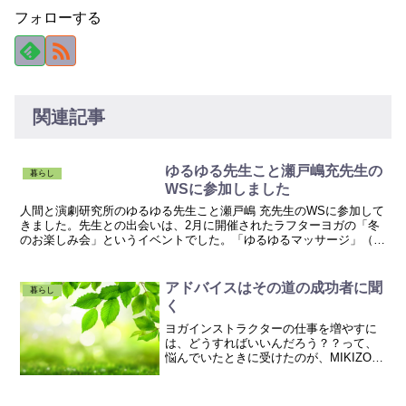
フォローする
関連記事
ゆるゆる先生こと瀬戸嶋充先生の
暮らし
WSに参加しました
人間と演劇研究所のゆるゆる先生こと瀬戸嶋 充先生のWSに参加して
きました。先生との出会いは、2月に開催されたラフターヨガの「冬
のお楽しみ会」というイベントでした。「ゆるゆるマッサージ」（勝
手に命名）が、すご～く、気持ちよかったのですゆるゆる...
アドバイスはその道の成功者に聞
暮らし
く
ヨガインストラクターの仕事を増やすに
は、どうすればいいんだろう？？って、
悩んでいたときに受けたのが、MIKIZO講
座でした。それからは展開が早かった
～！続きはコチラなごみヨガのご案内■な
ごみヨガ公式サイト■自己紹介■綱島のヨ