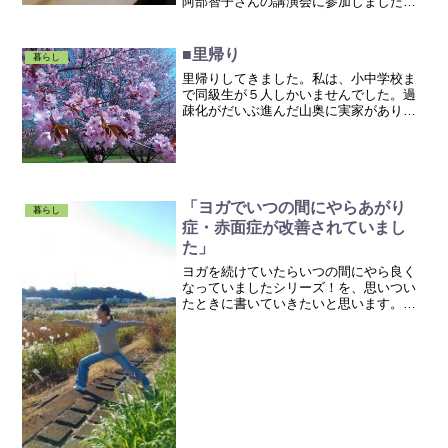
阿部智子さんの講演会に参加しました。
写真では６本しかありませんが、７つの
チャクラごとに亀岡さんがブレンドされ
たアロマの香りを会場のみなさんで嗅が
■里帰り
暮らし
せて頂きました。こ...
里帰りしてきました。私は、小中学校ま
で同級生が５人しかいませんでした。過
疎化がだいぶ進んだ山奥に実家がありま
す。甥っ子、姪っ子も、楽しそう♪大量の
こごみ。天ぷらで美味しく頂きました。
こごみの天ぷら美味しい～昔は、こんな
田舎が嫌で嫌で仕方がな...
「ヨガでいつの間にやらあがり
暮らし
症・赤面症が改善されていまし
た」
ヨガを続けていたらいつの間にやら良く
なっていましたシリーズ！を、思いつい
たときに書いていきたいと思います。ま
ずは、弟一弾。「いつの間にやらあがり
症・赤面症が改善されました！」私、す
ごいアガリ症の赤面症だったんです。今
でも人前に出るときはだい...