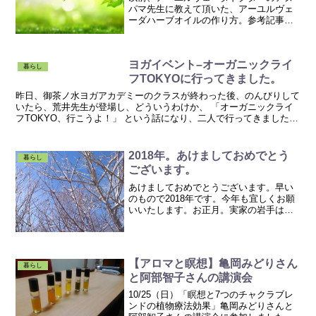
パマ先生に教えて頂いた、アーユルヴェ
ーダハーブオイルの作り方。参考記事：
オイルの知識 ～マッサージオイルの作り
方とセルフマッサージ～ by アヌパマ先生
この講座を受けたのが７月なので、およ
ヨガイベント–オーガニックライ
そ半年越しでよう...
暮らし
フTOKYOに行ってきました。
昨日、御茶ノ水ヨガアカデミーのクラスが終わった後、のんびりして
いたら、荒井先生が登場し、どういうわけか、 「オーガニックライ
フTOKYO、行こうよ！」 という話になり、二人で行ってきました。
御茶ノ水ヨガアカデミーからすぐの”3331 Ar...
2018年。あけましておめでとう
暮らし
ございます。
あけましておめでとうございます。早い
のもので2018年です。今年も宜しくお願
いいたします。お正月。実家の岩手はほ
とんど曇りか雪でしたが、少しだけ晴れ
間もありました。真っ白な雪。大好きな
くるみ。このクルミ割り器と付属品のほ
じくるみん。めちゃお...
【アロマと瞑想】亀岡みどりさん
暮らし
と阿部智子さんの講演会
10/25（日）「瞑想と7つのチャクラブレ
ンドの植物療法効果」亀岡みどりさんと