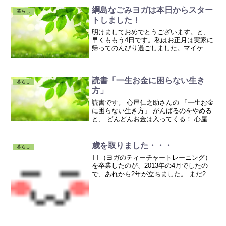
綱島なごみヨガは本日からスター
暮らし
トしました！
明けましておめでとうございます。と、
早くももう4日です。私はお正月は実家に
帰ってのんびり過ごしました。マイケ
ル・ジャクソンの「This is it」を見たり
塗り絵をしたり・・・折り紙を折ったり
して睡蓮のつもりです・・・ 紅白歌合戦
読書「一生お金に困らない生き
も見て、の...
暮らし
方」
読書です。 心屋仁之助さんの 「一生お金
に困らない生き方」 がんばるのをやめる
と、 どんどんお金は入ってくる！ 心屋さ
んのお話は、 とても分かりやすいので大
好きです。 お金の稼ぎ方（DO） ではな
く、 あり方（BE） を、この本では教え
歳を取りました・・・
暮らし
てく...
TT（ヨガのティーチャートレーニング）
を卒業したのが、2013年の4月でしたの
で、あれから2年が立ちました。 まだ2
年！？ もう、10年くらい経ったような、
そんな気持ちです。 「やりたいことをや
る！」 と、決めてから人生がどんどん加
速して、...