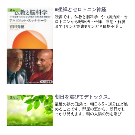
■坐禅とセロトニン神経
暮らし
読書です。仏教と脳科学: うつ病治療・セ
ロトニンから呼吸法・坐禅、瞑想・解脱
まで (サンガ新書)/サンガ￥価格不明
Amazon.co.jp脳生理学者の有田 秀穂さん
が、脳科学的な視点から坐禅のことなど
をお話しされています。アルボムッレ・
スマ...
朝日を浴びてデトックス。
暮らし
最近の朝の日課は、朝日を5～10分ほど眺
めることです。部屋の窓から、朝日がし
っかり見えます。朝の太陽の光を浴びな
がら、朝露のついた芝生を裸足で歩くと
健康に良いということは、ニーマルヨガ
TT（ヨガティーチャートレーニング）で
学びました。TT生...