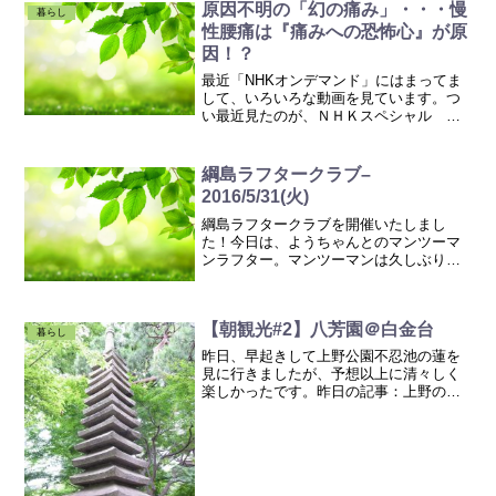
原因不明の「幻の痛み」・・・慢
暮らし
性腰痛は『痛みへの恐怖心』が原
因！？
最近「NHKオンデマンド」にはまってま
して、いろいろな動画を見ています。つ
い最近見たのが、ＮＨＫスペシャル
「腰痛・治療革命～見えてきた痛みのメ
カニズム～」2015年7月に放送された番組
ですので、ご存知の方もいらっしゃるか
綱島ラフタークラブ–
もしれません。ヨガ...
2016/5/31(火)
綱島ラフタークラブを開催いたしまし
た！今日は、ようちゃんとのマンツーマ
ンラフター。マンツーマンは久しぶり～♪
いつも通り、始まりの歌からスタートし
ました！「始まるよったら始まるよ～～
♪」見つめあいながら、朗らかに唄う私た
【朝観光#2】八芳園＠白金台
ち・・・（′∀｀）ラフ...
暮らし
昨日、早起きして上野公園不忍池の蓮を
見に行きましたが、予想以上に清々しく
楽しかったです。昨日の記事：上野の不
忍池の蓮が見ごろ。蓮パラダイス♪外国
人、日本人の観光客と思われる方も多
く、私も観光客気分で小1時間の散策でし
た。「観光って楽しいな～...