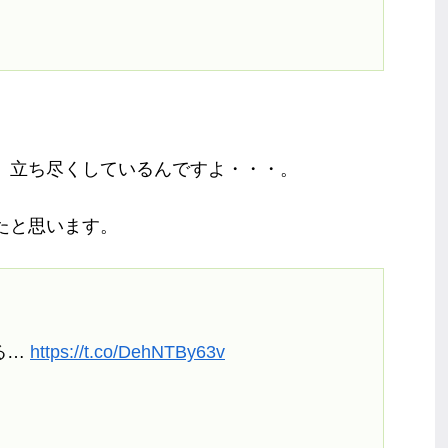
、立ち尽くしているんですよ・・・。
たと思います。
る…
https://t.co/DehNTBy63v