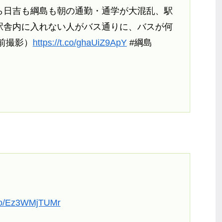
ら日吉も綱島も朝の通勤・通学が大混乱、駅
駅舎内に入れない人がバス通りに、バスが何
時前撮影）
https://t.co/ghaUiZ9ApY
#綱島
t.co/Ez3WMjTUMr