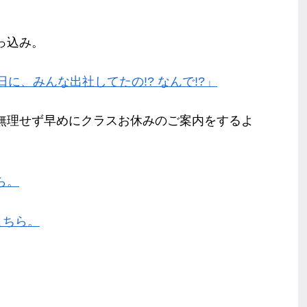
っ込み。
日に、みんな出社してたの!? なんで!?」
無理せず早めにクラスお休みのご案内をするよ
ら。
こちら。