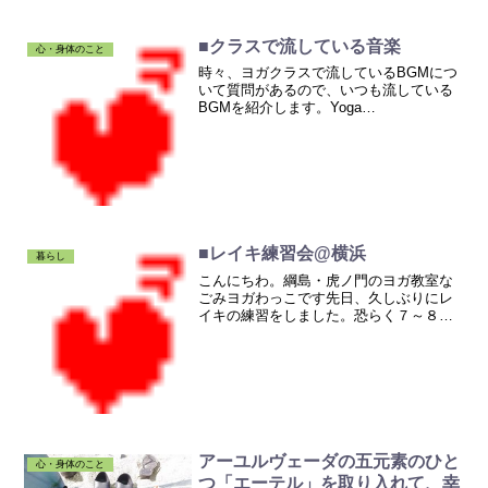
から受講予定ですので、まだ詳しいこと
は知らないのですが、りりこさんが 「と
にかくして！！」と、力説していたの
■クラスで流している音楽
心・身体のこと
で、思わず圧倒されてする...
時々、ヨガクラスで流しているBGMにつ
いて質問があるので、いつも流している
BGMを紹介します。Yoga
Rhythm/Soulfood
Music￥2,167Amazon.co.jpこれは、よく
太陽礼拝の時に流しています。こちらで
視聴もでき...
■レイキ練習会@横浜
暮らし
こんにちわ。綱島・虎ノ門のヨガ教室な
ごみヨガわっこです先日、久しぶりにレ
イキの練習をしました。恐らく７～８年
ぶりくらいですレイキとは簡単に説明し
ますと、エネルギーヒーリングです。宇
宙のエネルギーを使って、体の気の流れ
を良くする・・・というよ...
アーユルヴェーダの五元素のひと
心・身体のこと
つ「エーテル」を取り入れて、幸