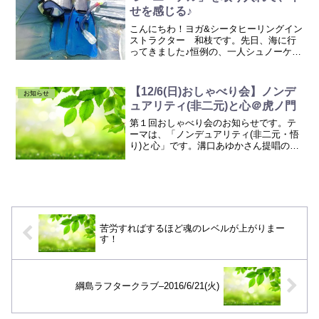
せを感じる♪
こんにちわ！ヨガ&シータヒーリングイン
ストラクター 和枝です。先日、海に行
ってきました♪恒例の、一人シュノーケリ
ング部です。三浦半島の荒井浜海岸で
す。家族連れがたっくさんいて、さすが
の私も一人でいるのちょっと恥ずかしか
【12/6(日)おしゃべり会】ノンデ
お知らせ
った（笑）私ぐらいじゃ...
ュアリティ(非二元)と心＠虎ノ門
第１回おしゃべり会のお知らせです。テ
ーマは、「ノンデュアリティ(非二元・悟
り)と心」です。溝口あゆかさん提唱の、
ノンデュアリティと心理学を融合させた
インテグレイテッド心理学ロンドンでの
カウンセラー養成講座を受講され、先日
帰国した私の友達、野...
苦労すればするほど魂のレベルが上がりまー
す！
綱島ラフタークラブ–2016/6/21(火)