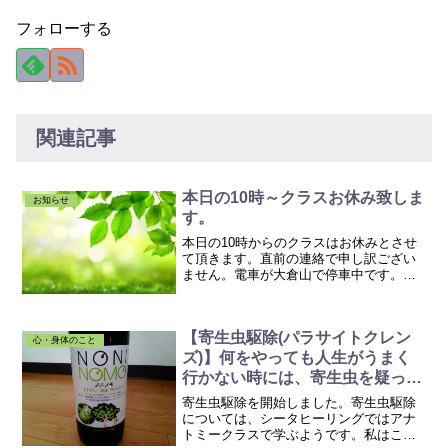
フォローする
関連記事
本日の10時～クラスお休み致しま
お知らせ
す。
本日の10時からのクラスはお休みとさせ
て頂きます。直前の連絡で申し訳ござい
ません。電車が大倉山で停車中です。宜
しくお願い致します。
【寄生虫駆除(パラサイトクレン
心・身体のこと
ズ)】何をやっても人生がうまく
行かない時には、寄生虫を疑って
みる。
寄生虫駆除を開始しました。寄生虫駆除
については、シータヒーリングではアナ
トミークラスで学ぶようです。私はこれ