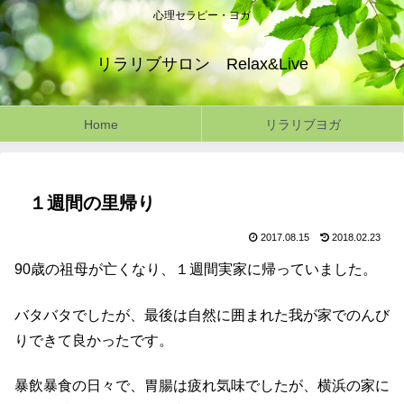
心理セラピー・ヨガ
リラリブサロン Relax&Live
Home
リラリブヨガ
１週間の里帰り
2017.08.15
2018.02.23
90歳の祖母が亡くなり、１週間実家に帰っていました。
バタバタでしたが、最後は自然に囲まれた我が家でのんび
りできて良かったです。
暴飲暴食の日々で、胃腸は疲れ気味でしたが、横浜の家に