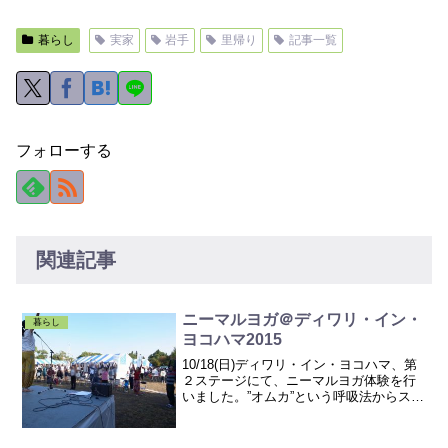
暮らし
実家
岩手
里帰り
記事一覧
フォローする
関連記事
ニーマルヨガ＠ディワリ・イン・
暮らし
ヨコハマ2015
10/18(日)ディワリ・イン・ヨコハマ、第
２ステージにて、ニーマルヨガ体験を行
いました。”オムカ”という呼吸法からスタ
ート。最初は人影もまばらでしたが、オ
ムカをして目を開いたらステージを見守
る人々の数が増えていました。「あ～～