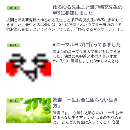
～お～～～ん...
ゆるゆる先生こと瀬戸嶋充先生の
暮らし
WSに参加しました
人間と演劇研究所のゆるゆる先生こと瀬戸嶋 充先生のWSに参加して
きました。先生との出会いは、2月に開催されたラフターヨガの「冬
のお楽しみ会」というイベントでした。「ゆるゆるマッサージ」（勝
手に命名）が、すご～く、気持ちよかったのですゆるゆる...
■ニーマルヨガに行ってきました
暮らし
白金台のニーマルヨガでヨガをしてきま
した。偶然にも御茶ノ水のスタジオ空
Aya先生に遭遇しましたAyaちゃんとは、
ニーマルヨガTT（ティーチャートレーニ
ング）同期で、１年間、ここニーマルヨ
ガ-Yoga Ashram Japan でヨガを学んだ...
読書「一生お金に困らない生き
暮らし
方」
読書です。 心屋仁之助さんの 「一生お金
に困らない生き方」 がんばるのをやめる
と、 どんどんお金は入ってくる！ 心屋さ
んのお話は、 とても分かりやすいので大