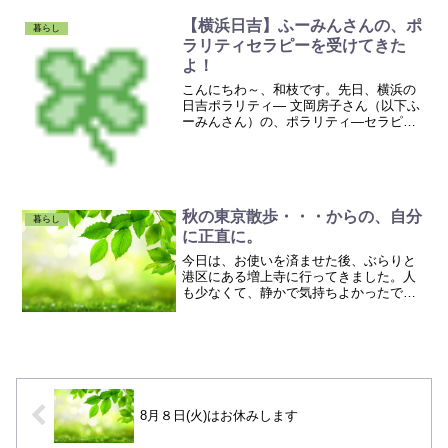
好きです。 お金の稼ぎ方（DO） ではな
く、 あり方（BE） を、この本では教え
【横浜日吉】ふーみんさんの、ポ
暮らし
てく...
ラリティセラピーを受けてきた
よ！
こんにちわ～、和枝です。先日、横浜の
日吉ポラリティ― 文岡房子さん（以下ふ
ーみんさん）の、ポラリティ―セラピー
を受けてきました。ふーみんさんが、先
日、癒しフェスに出店されるというの
で、ブラリと立ち寄らせていただき、20
分ほどポラリティ―セラ...
秋の東京散歩・・・からの、自分
暮らし
に正直に。
今日は、お使いを済ませた後、ぶらりと
港区にある増上寺に行ってきました。人
も少なくて、静かで気持ちよかったで
す。東京タワーと増上寺。東京らしい風
景だなぁ・・・( ´ー｀)その後、近くの公
園もブラブラしてみました。紅葉が始ま
っていて、とても綺麗...
8月８日(火)はお休みします