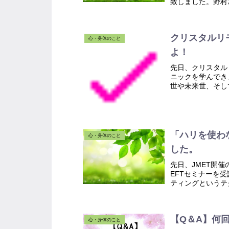
致しました。野村
インテグレイテッド
クリスタルリ
心・身体のこと
よ！
先日、クリスタル
ニックを学んでき
世や未来世、そし
ニックなのでありま
「ハリを使わ
心・身体のこと
した。
先日、JMET開
EFTセミナーを
ティングというテ
た。EFTは「ハリを
【Q＆A】何
心・身体のこと