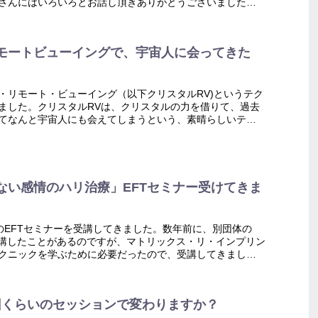
さんにはいろいろとお話し頂きありがとうございました。
心理学は、とても興...
モートビューイングで、宇宙人に会ってきた
・リモート・ビューイング（以下クリスタルRV)というテク
ました。クリスタルRVは、クリスタルの力を借りて、過去
てなんと宇宙人にも会えてしまうという、素晴らしいテク
す。(かなり...
ない感情のハリ治療」EFTセミナー受けてきま
催のEFTセミナーを受講してきました。数年前に、別団体の
受講したことがあるのですが、マトリックス・リ・インプリン
クニックを学ぶために必要だったので、受講してきまし
使わない、...
回くらいのセッションで変わりますか？