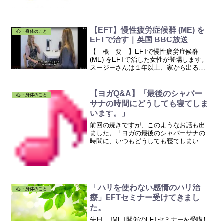
すごく面白かったです。本当に、寄生虫
がエネルギーで話しかけてくるんです
よ。ヨガやシータヒーリング®...
【EFT】慢性疲労症候群 (ME) を
心・身体のこと
EFTで治す｜英国 BBC放送
【 概 要 】EFTで慢性疲労症候群
(ME) をEFTで治した女性が登場します。
スージーさんは１年以上、家から出るこ
とでできず、ワラにもすがる思いで試し
たEFTで救われました。EFTは、90年代
半ばに、ベトナム戦争を経験した退役軍
【ヨガQ&A】「最後のシャバー
心・身体のこと
人のPT...
サナの時間にどうしても寝てしま
います。」
前回の続きですが、このようなお話も出
ました。「ヨガの最後のシャバーサナの
時間に、いつもどうしても寝てしまいま
す。」ちなみに、シャバーサナとは、屍
(しかばね)のポーズ、と言われる、仰向け
に大の字に寝転がるポーズです。最後の
シャバーサナの時間に...
「ハリを使わない感情のハリ治
心・身体のこと
療」EFTセミナー受けてきまし
た。
先日、JMET開催のEFTセミナーを受講し