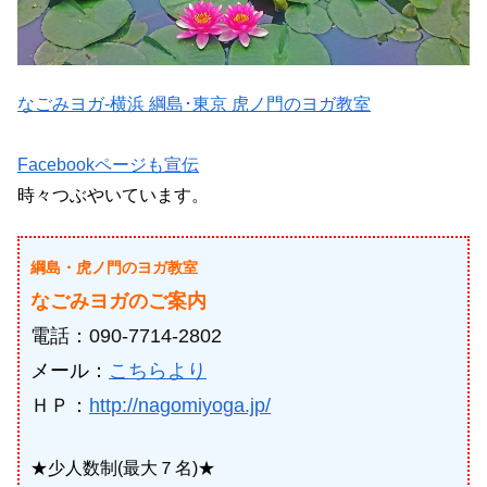
なごみヨガ-横浜 綱島･東京 虎ノ門のヨガ教室
Facebookページも宣伝
時々つぶやいています。
綱島・虎ノ門のヨガ教室
なごみヨガのご案内
電話：090-7714-2802
メール：
こちらより
ＨＰ：
http://nagomiyoga.jp/
★少人数制(最大７名)★