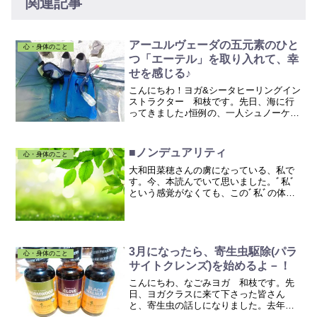
関連記事
アーユルヴェーダの五元素のひと
心・身体のこと
つ「エーテル」を取り入れて、幸
せを感じる♪
こんにちわ！ヨガ&シータヒーリングイン
ストラクター 和枝です。先日、海に行
ってきました♪恒例の、一人シュノーケリ
ング部です。三浦半島の荒井浜海岸で
す。家族連れがたっくさんいて、さすが
の私も一人でいるのちょっと恥ずかしか
■ノンデュアリティ
心・身体のこと
った（笑）私ぐらいじゃ...
大和田菜穂さんの虜になっている、私で
す。今、本読んでいて思いました。ﾞ私ﾞ
という感覚がなくても、このﾞ私ﾞの体
は、いつもと同じように、行動したり、
話したり、笑ったり、するってことな
の？今、その事に気付き、とても不気味
な感覚を覚えつつも、信じ...
3月になったら、寄生虫駆除(パラ
心・身体のこと
サイトクレンズ)を始めるよ－！
こんにちわ、なごみヨガ 和枝です。先
日、ヨガクラスに来て下さった皆さん
と、寄生虫の話しになりました。去年、
初めて寄生虫駆除に取り組みましたが、