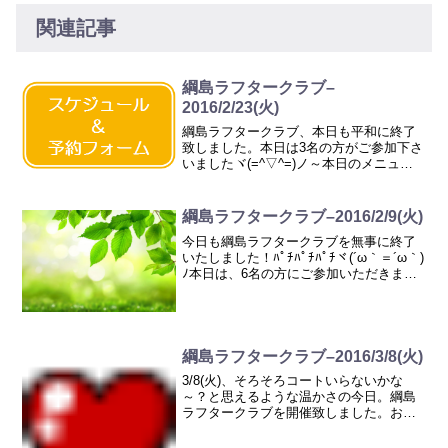
関連記事
綱島ラフタークラブ–
2016/2/23(火)
綱島ラフタークラブ、本日も平和に終了
致しました。本日は3名の方がご参加下さ
いましたヾ(=^▽^=)ノ～本日のメニュー
～・ナマステラフター・ミルクシェーキ
ラフター・スローモーションクロールラ
フター・縦横ラフター・ロボットラフタ
綱島ラフタークラブ–2016/2/9(火)
ー・おしくらまん...
今日も綱島ラフタークラブを無事に終了
いたしました！ﾊﾟﾁﾊﾟﾁﾊﾟﾁヾ(´ω｀＝´ω｀)
ﾉ本日は、6名の方にご参加いただきまし
た。うち、３名の方はラフターヨガ人生
初！のご体験でした。人生初の場面に立
ち会わせていただき、毎度のことながら
嬉しく...
綱島ラフタークラブ–2016/3/8(火)
3/8(火)、そろそろコートいらないかな
～？と思えるような温かさの今日。綱島
ラフタークラブを開催致しました。お二
人にご参加頂きました♪~今日のメニュー
～・ナマステラフター・ライオンラフタ