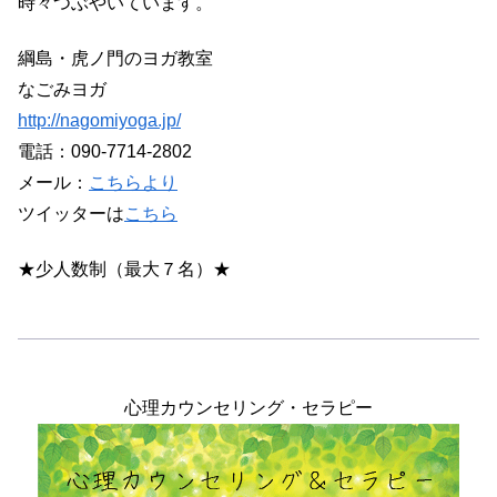
時々つぶやいています。
綱島・虎ノ門のヨガ教室
なごみヨガ
http://nagomiyoga.jp/
電話：090-7714-2802
メール：
こちらより
ツイッターは
こちら
★少人数制（最大７名）★
心理カウンセリング・セラピー