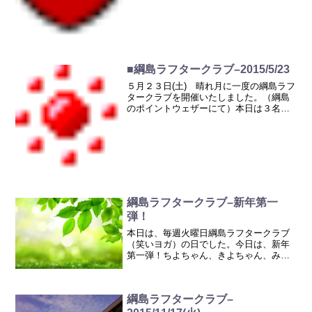
ー・梅干しラフター・スローモーション
クロールラフター・...
■綱島ラフタークラブ–2015/5/23
５月２３日(土) 晴れ月に一度の綱島ラフ
タークラブを開催いたしました。（綱島
のポイントウェザーにて）本日は３名の
方にお越しいただきました。どうもあり
がとうございます今日、初めてのNさん。
ちょっと緊張気味！？(＞＜;)いつも来て
くださっている...
綱島ラフタークラブ–新年第一
弾！
本日は、毎週火曜日綱島ラフタークラブ
（笑いヨガ）の日でした。今日は、新年
第一弾！ちよちゃん、きよちゃん、みー
ちゃんが来てくれました。まずは、ナマ
ステラフターでみんなと新年の御挨拶。
そして、ミルクシェーキラフター。今日
綱島ラフタークラブ–
は、右手にはお正月にちな...