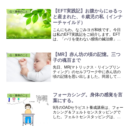
がエネルギーで話しかけてくるんです
よ。ヨガやシータヒーリング®...
【EFT実践記】お腹からにゅるっ
心・身体のこと
と産まれた、６歳児の私（インナ
ーチャイルド）
こんにちわ。なごみヨガ和枝です。今日
は私のEFT実践記をご紹介します。EFT
は、「ハリを使わない感情の鍼治療」と
呼ばれていて、「感情解放テクニック」
と日本語では呼ばれています。アメリカ
では、トラウマを抱えた帰還兵などにも
【MR】赤ん坊の頃の記憶。三つ
心・身体のこと
使われているテクニッ...
子の魂百まで
先日、MR(マトリックス・リインプリン
ティング）のセルフワーク中に赤ん坊の
頃の記憶を思い出しました。同居してい
る祖母に預けられている私。泣いても泣
いても、誰も来なくて、怒り、悲しみ、
絶望感、死ぬかもしれないーー
フォーカシング。身体の感覚を言
ー！！！！赤ん坊なので、動ける...
心・身体のこと
葉にする。
9月のOADセラピスト養成講座は、フォー
カシング＆フェルトセンスタッピングで
した。フェルトセンスタッピングは、
OADセラピーを考案したあゆかさんオリ
ジナルのテクニックとのことで、今のと