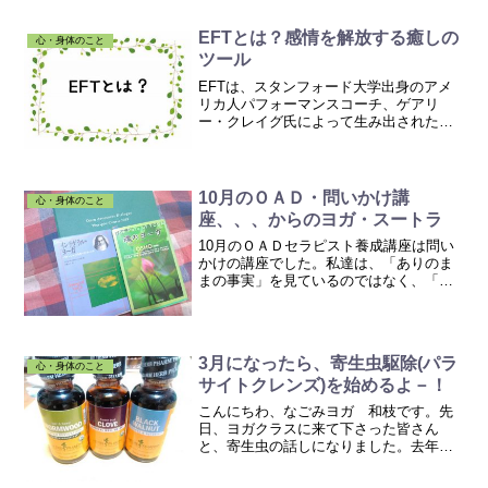
EFTとは？感情を解放する癒しの
心・身体のこと
ツール
EFTは、スタンフォード大学出身のアメ
リカ人パフォーマンスコーチ、ゲアリ
ー・クレイグ氏によって生み出された
「感情を解放する癒しのツール」です。1
分間ですべての悩みを解放する! 公式EFT
マニュアル ゲアリー・クレイグ(著)EFT
は「Emot...
10月のＯＡＤ・問いかけ講
心・身体のこと
座、、、からのヨガ・スートラ
10月のＯＡＤセラピスト養成講座は問い
かけの講座でした。私達は、「ありのま
まの事実」を見ているのではなく、「心
象風景（投影）」を見ていて、そっちの
方がその人にとって、ものすごくリアル
なのです・・・という話がありました。
そういえば、ヨガＴＴで...
3月になったら、寄生虫駆除(パラ
心・身体のこと
サイトクレンズ)を始めるよ－！
こんにちわ、なごみヨガ 和枝です。先
日、ヨガクラスに来て下さった皆さん
と、寄生虫の話しになりました。去年、
初めて寄生虫駆除に取り組みましたが、
すごく面白かったです。本当に、寄生虫