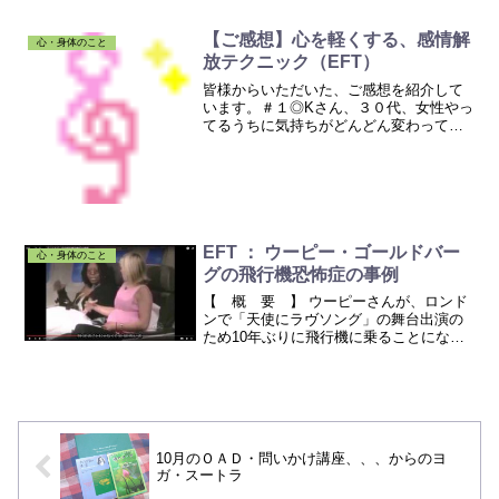
スは割と穏やかな効き目。途中何か物足
りなさを感じ、効き目が強いという噂の
【ご感想】心を軽くする、感情解
心・身体のこと
チンキタイプを購入し...
放テクニック（EFT）
皆様からいただいた、ご感想を紹介して
います。＃１◎Kさん、３０代、女性やっ
てるうちに気持ちがどんどん変わってい
きました。わっこさんが誘導(リード？質
問？すみませんどういう言い方が良いか
わからない)してくれるので、一人でやる
より私の場合は楽し...
EFT ： ウーピー・ゴールドバー
心・身体のこと
グの飛行機恐怖症の事例
【 概 要 】 ウーピーさんが、ロンド
ンで「天使にラヴソング」の舞台出演の
ため10年ぶりに飛行機に乗ることになり
ました。ウーピーさんは、1978年に飛行
機が空中で激突するのを目撃しました。
それ以来、飛行機に近づくと、その時の
ことを思い出して...
10月のＯＡＤ・問いかけ講座、、、からのヨ
ガ・スートラ