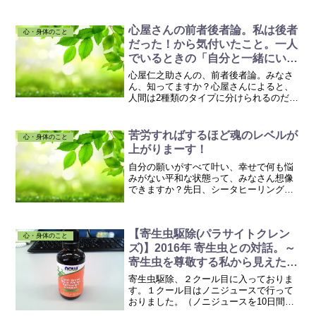
なことが脳裏に浮かびますか？「幼稚園
の頃、先生に絵が上手だって褒められて
心屋さんの前者後者論。私は後者
嬉しかった。」「お母さんが...
心・身体のこと
だった！から気付いたこと。一人
でいるときの「自分と一緒にいる
感覚。」の謎が解けた。
心屋仁之助さんの、前者後者論。みなさ
ん、知ってますか？心屋さんによると、
人間は2種類のタイプに分けられるのだそ
うです。心屋さんや心屋さん界隈の皆様
がいろいろ熱く語っています。まずはこ
ちらでも読んで頂ければ分かるのではな
苦労すればするほど魂のレベルが
心・身体のこと
いかと思います。■【永...
上がりまーす！
自分の願いがすべて叶い、幸せで何も悩
みがない平和な状態って、みなさん想像
できますか？先日、シータヒーリング
®「豊かさと願いの実現」実践会に参加
して、そのような状況をありありと思い
浮かべてみました。海辺でヨガ教室を開
【寄生虫駆除(パラサイトクレン
き、何もしなくてもなぜか月...
心・身体のこと
ズ)】2016年 寄生虫との対話。～
寄生虫を尊敬する私から見えたも
の～(2017/3/30追記)
寄生虫駆除、２クール目に入っておりま
す。１クール目はノニジュースで行って
おりました。（ノニジュースを10日間飲
んで5日間休む。←１クール）ノニジュー