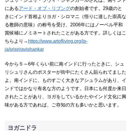
シュリ・シュリ・ラヴィ・シャンカールさんは、南インド
にある
アード・オブ・リブング
の創始者です。29歳のと
きにインド首相よりヨガ・シロマニ（悟りに達した崇高な
る教師の意味）の称号を受け、2006年にはノーベル平和
賞候補にノミネートされたことがある方です。詳しくはこ
ちらより→
https://www.artofliving.org/jp-
ja/srisriravishankar
今から５～6年くらい前に南インドに行ったときに、シュ
リシュリさんのポスターが街中にたくさん貼られてました
よ。南インドに、ものすごく大きなアシュラムがあり、イ
ンドではかなり有名な方のようです。日本にも何度か来日
されたことがあり、ヨガをしているかたやインド文化に興
味がある方であれば、ご存知の方も多いかと思います。
ヨガニドラ