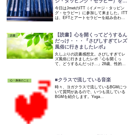
ジ・タッピング・セラピー）を受
講して来ました
今日はJmetのITT（イメージ・タッピン
グ・セラピー）に参加して来ました。ITT
は、EFTとアートセラピーを組み合わせ
たセラピーです。ITTは、嫌な体験を言葉
にする必要がないので、言葉でうまく表
現することができないお子さまや、感情
【読書】心を開くってどうするん
読書
表現が苦...
だっけ・・・『さびしすぎてレズ
風俗に行きましたレポ』
久しぶりの読書感想文。さびしすぎてレ
ズ風俗に行きましたレポ「心を開くっ
て、どうするんだっけ…」28歳、性的経
験なし。生きづらい人生の転機。pixiv閲
覧数480万超の話題作、全頁改稿・描き下
ろしで書籍化。高校卒業から10年間、息
■クラスで流している音楽
心・身体のこと
苦しさを感じ...
時々、ヨガクラスで流しているBGMにつ
いて質問があるので、いつも流している
BGMを紹介します。Yoga
Rhythm/Soulfood
Music￥2,167Amazon.co.jpこれは、よく
太陽礼拝の時に流しています。こちらで
視聴もでき...