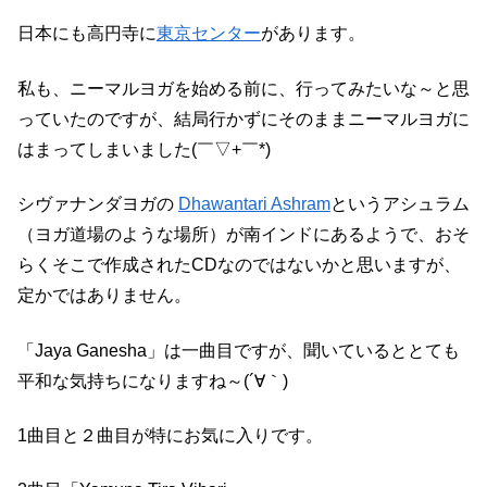
日本にも高円寺に
東京センター
があります。
私も、ニーマルヨガを始める前に、行ってみたいな～と思
っていたのですが、結局行かずにそのままニーマルヨガに
はまってしまいました(￣▽+￣*)
シヴァナンダヨガの
Dhawantari Ashram
というアシュラム
（ヨガ道場のような場所）が南インドにあるようで、おそ
らくそこで作成されたCDなのではないかと思いますが、
定かではありません。
「Jaya Ganesha」は一曲目ですが、聞いているととても
平和な気持ちになりますね～(´∀｀)
1曲目と２曲目が特にお気に入りです。