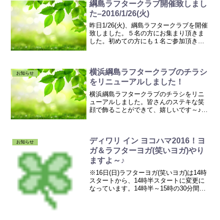
綱島ラフタークラブ開催致しまし
た–2016/1/26(火)
昨日1/26(火)、綱島ラフタークラブを開催
致しました。５名の方にお集まり頂きま
した。初めての方にも１名ご参加頂きま
した。ありがとうございます('▽'*)ﾆﾊﾟｯ♪
メニュ～♪・ナマステラフター・ミルクシ
ェーキラフター・自己紹介ラフター・腸
横浜綱島ラフタークラブのチラシ
で...
お知らせ
をリニューアルしました！
横浜綱島ラフタークラブのチラシをリニ
ューアルしました。皆さんのステキな笑
顔で飾ることができて、嬉しいです～♪ﾗﾗ
ﾗ~ﾝ♪皆さん、ありがとうございます！
【横浜綱島ラフタークラブ】毎週火曜
9:10～9:45(35分)参加費500円場所：東急
ディワリ イン ヨコハマ2016！ヨ
東横...
お知らせ
ガ＆ラフターヨガ(笑いヨガ)やり
ますよ～♪
※16日(日)ラフターヨガ(笑いヨガ)は14時
スタートから、14時半スタートに変更に
なっています。14時半～15時の30分間で
す。どうぞお間違えのないよう宜しくお
願い致します。（2016/10/14追記）こん
ばんわ～、ヨガインストラクター ...