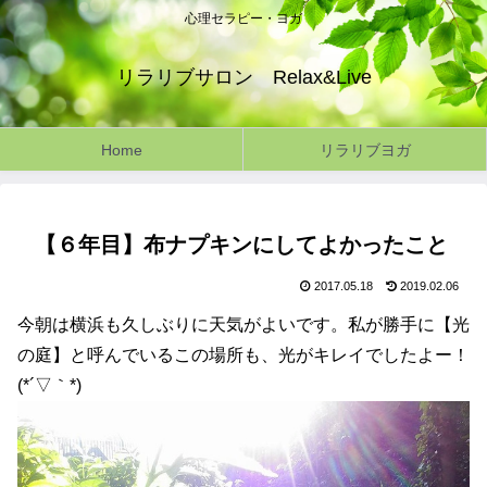
心理セラピー・ヨガ
リラリブサロン Relax&Live
Home
リラリブヨガ
【６年目】布ナプキンにしてよかったこと
2017.05.18
2019.02.06
今朝は横浜も久しぶりに天気がよいです。私が勝手に【光
の庭】と呼んでいるこの場所も、光がキレイでしたよー！
(*´▽｀*)