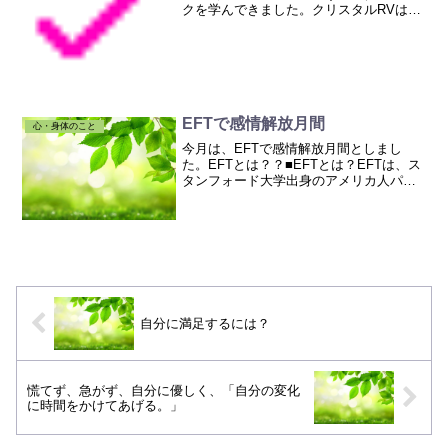
クを学んできました。クリスタルRVは、
クリスタルの力を借りて、過去世や未来
世、そしてなんと宇宙人にも会えてしま
うという、素晴らしいテクニックなので
あります。(かなり...
EFTで感情解放月間
心・身体のこと
今月は、EFTで感情解放月間としまし
た。EFTとは？？■EFTとは？EFTは、ス
タンフォード大学出身のアメリカ人パフ
ォーマンスコーチ、ギャリー・クレイグ
氏によって生み出された「感情を解放す
る癒しのツール」で、世界中で数多くの
セラピストによっ...
自分に満足するには？
慌てず、急がず、自分に優しく、「自分の変化
に時間をかけてあげる。」