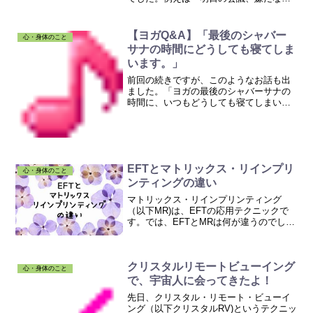
～」とか思い浮かべたときに、胸が重く
なったり、胃が痛くなったりするような
ことはありませんか？そのような感覚を
【ヨガQ&A】「最後のシャバー
心・身体のこと
「フェルトセンス」といいま...
サナの時間にどうしても寝てしま
います。」
前回の続きですが、このようなお話も出
ました。「ヨガの最後のシャバーサナの
時間に、いつもどうしても寝てしまいま
す。」ちなみに、シャバーサナとは、屍
(しかばね)のポーズ、と言われる、仰向け
に大の字に寝転がるポーズです。最後の
シャバーサナの時間に...
EFTとマトリックス・リインプリ
心・身体のこと
ンティングの違い
マトリックス・リインプリンティング
（以下MR)は、EFTの応用テクニックで
す。では、EFTとMRは何が違うのでしょ
うか？２つあります。１．エコーEFTは
自分自身にタッピングするのに対して、
MRは「エコー」にタッピングします。エ
クリスタルリモートビューイング
コーは「エネル...
心・身体のこと
で、宇宙人に会ってきたよ！
先日、クリスタル・リモート・ビューイ
ング（以下クリスタルRV)というテクニッ