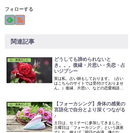
フォローする
関連記事
どうしても諦められないと
心・身体のこと
き。。。復縁・片思い・失恋・占
いジプシー
実は私、占い師もしております。（占い
はこちらのサイトでは受付けておりませ
ん。）復縁、片思い、などの恋愛相談が
多いです。占いの結果が悪かった場合
（例えば、復縁は難しい、お相手とは縁
がない・・・など。占いではストレート
【フォーカシング】身体の感覚の
心・身体のこと
にそのようには伝えませんが...
言語化で自分とより深くつながる
♪
土日は、セミナーに参加してきました。
土曜日は「フォーカジング」という講座
でした。例えば「明日の会議、嫌だな